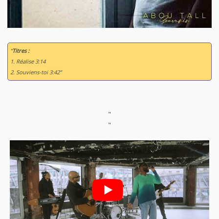
“
Titres :
1. Réalise 3:14
2. Souviens-toi 3:42”
"
"