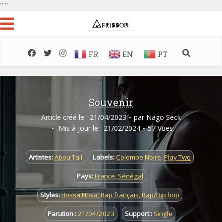
"
"
FR
EN
PT
Souvenir
Article créé le : 21/04/2023
par
Nago Seck
Mis à jour le : 21/02/2024
57 Vues
Artistes:
Abou Tall
Labels:
Colombe Noire
,
Play Two
Pays:
France
,
Sénégal
Styles:
Bossa Nova
,
Rap français
,
Rap/Hip hop
Parution :
21/04/2023
Support :
Single