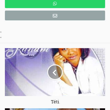
"
"
Téti