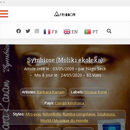
"
"
FR
EN
PT
Symbiose (Moliki ekoleka)
Article créé le : 03/05/2009
par
Nago Seck
Mis à jour le : 24/05/2020
82 Vues
Artistes:
Barbara Kanam
Labels:
Disque Koné
Pays:
Congo Kinshasa
Styles:
Afro-pop
,
Ndombolo
,
Rumba congolaise
,
Soukouss
,
World / Musique du monde