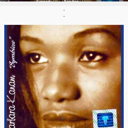
Support :
CD
Parution :
1999
"
"