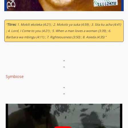
“
Titres:
1. Mokili ekoleka (4:21) ; 2. Mokolo ya suka (4:59) ; 3. Sita ku acha (4:41)
; 4. Lord, I Come to you (4:21) ; 5. When a man loves a woman (3:39) ; 6.
Barbara wa mbingu (4:11) ; 7. Righteousness (3:50) ; 8. Asieda (4:35) ”
"
"
Symbiose
"
"