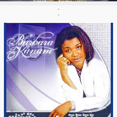
Support :
CD
Parution :
2003
"
"