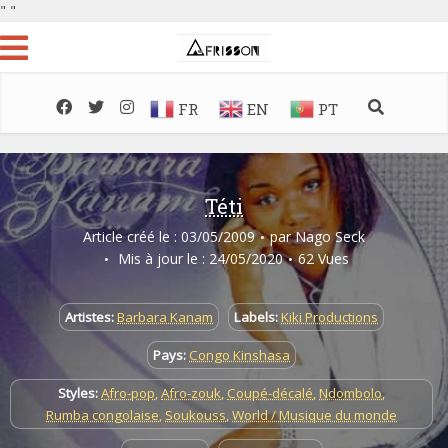
"
"
FR
EN
PT
Téti
Article créé le : 03/05/2009
par
Nago Seck
Mis à jour le : 24/05/2020
62 Vues
Artistes:
Barbara Kanam
Labels:
Kiki Productions
Pays:
Congo Kinshasa
Styles:
Afro-pop
,
Afro-zouk
,
Coupé-décalé
,
Ndombolo
,
Rumba congolaise
,
Soukouss
,
World / Musique du monde