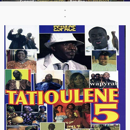
Support :
Compilation CD
Parution :
01/01/2007
"
"