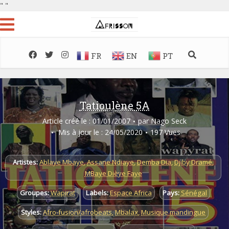
"
"
FR
EN
PT
Tatioulène 5A
Article créé le : 01/01/2007
par
Nago Seck
Mis à jour le : 24/05/2020
197 Vues
Artistes:
Ablaye Mbaye
,
Assane Ndiaye
,
Demba Dia
,
Djiby Dramé
,
MBaye Dièye Faye
Groupes:
Wapirat
Labels:
Espace Africa
Pays:
Sénégal
Styles:
Afro-fusion/afrobeats
,
Mbalax
,
Musique mandingue