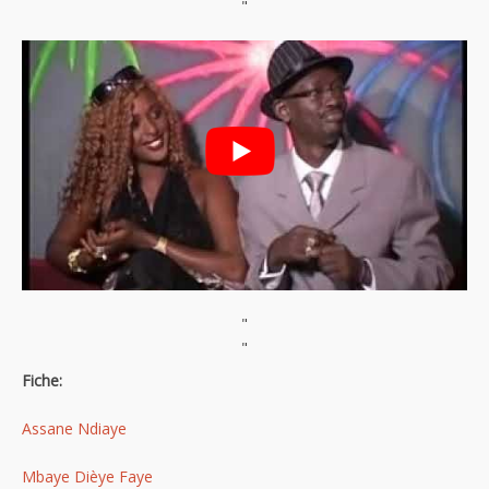
"
"
"
Fiche:
Assane Ndiaye
Mbaye Dièye Faye