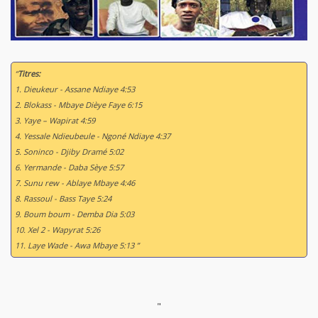
“
Titres:
1. Dieukeur - Assane Ndiaye 4:53
2. Blokass - Mbaye Dièye Faye 6:15
3. Yaye – Wapirat 4:59
4. Yessale Ndieubeule - Ngoné Ndiaye 4:37
5. Soninco - Djiby Dramé 5:02
6. Yermande - Daba Sèye 5:57
7. Sunu rew - Ablaye Mbaye 4:46
8. Rassoul - Bass Taye 5:24
9. Boum boum - Demba Dia 5:03
10. Xel 2 - Wapyrat 5:26
11. Laye Wade - Awa Mbaye 5:13 ”
"