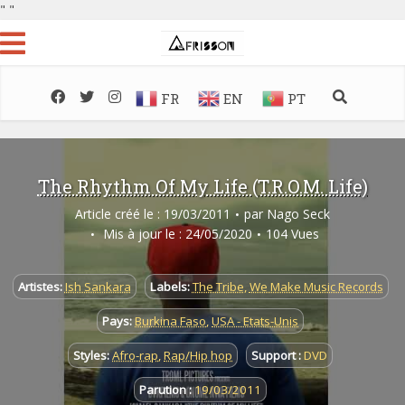
"
"
FR
EN
PT
The Rhythm Of My Life (T.R.O.M. Life)
Article créé le : 19/03/2011
par
Nago Seck
Mis à jour le : 24/05/2020
104 Vues
Artistes:
Ish Sankara
Labels:
The Tribe
,
We Make Music Records
Pays:
Burkina Faso
,
USA - Etats-Unis
Styles:
Afro-rap
,
Rap/Hip hop
Support :
DVD
Parution :
19/03/2011