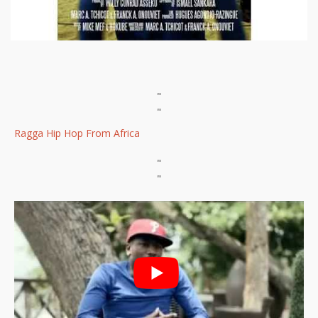
"
"
Ragga Hip Hop From Africa
"
"