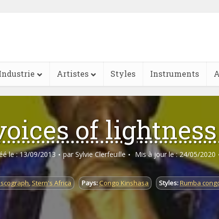
Industrie
Artistes
Styles
Instruments
A
oices of lightness
réé le : 13/09/2013
par
Sylvie Clerfeuille
Mis à jour le : 24/05/2020
iscograph
,
Stern's Africa
Pays:
Congo Kinshasa
Styles:
Rumba congo