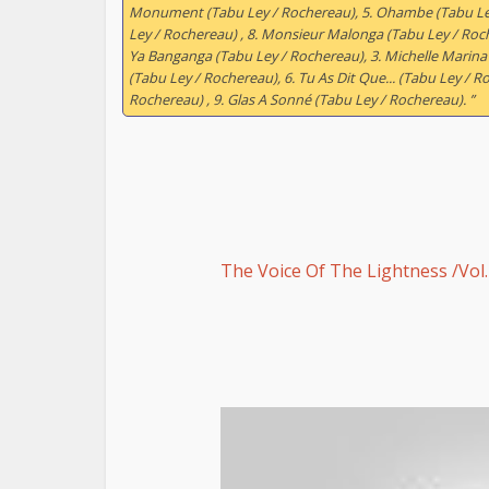
Monument (Tabu Ley / Rochereau), 5. Ohambe (Tabu Ley
Ley / Rochereau) , 8. Monsieur Malonga (Tabu Ley / Roc
Ya Banganga (Tabu Ley / Rochereau), 3. Michelle Marina 
(Tabu Ley / Rochereau), 6. Tu As Dit Que... (Tabu Ley / R
Rochereau) , 9. Glas A Sonné (Tabu Ley / Rochereau). ”
The Voice Of The Lightness /Vol