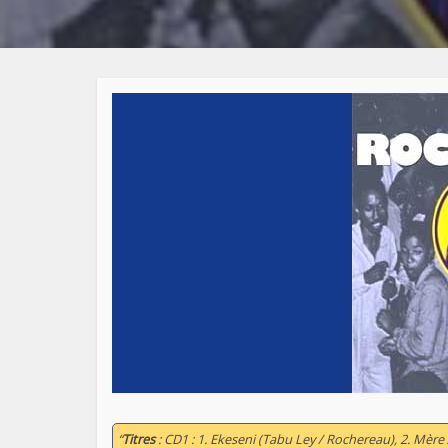
“
Titres
: CD1 : 1. Ekeseni (Tabu Ley / Rochereau), 2. Mère