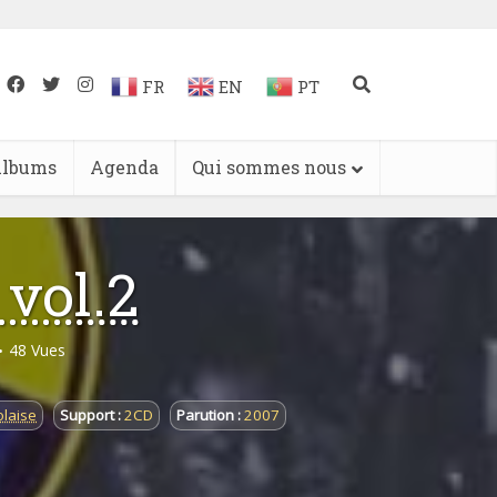
FR
EN
PT
lbums
Agenda
Qui sommes nous
 vol.2
48 Vues
laise
Support :
2CD
Parution :
2007