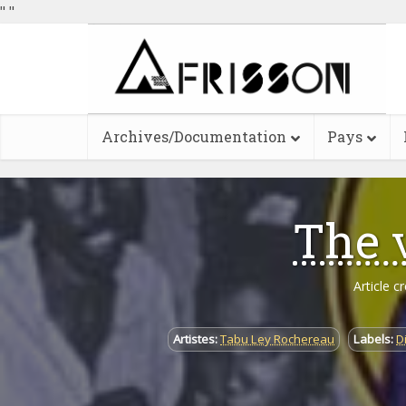
"
"
Archives/Documentation
Pays
The v
Article c
Artistes:
Tabu Ley Rochereau
Labels:
D