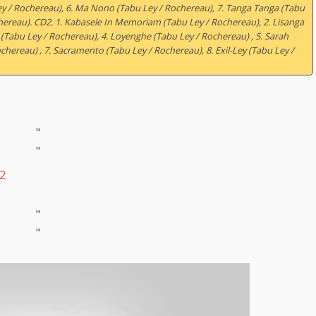
 / Rochereau), 6. Ma Nono (Tabu Ley / Rochereau), 7. Tanga Tanga (Tabu
hereau). CD2. 1. Kabasele In Memoriam (Tabu Ley / Rochereau), 2. Lisanga
(Tabu Ley / Rochereau), 4. Loyenghe (Tabu Ley / Rochereau) , 5. Sarah
ochereau) , 7. Sacramento (Tabu Ley / Rochereau), 8. Exil-Ley (Tabu Ley /
"
"
.2
"
"