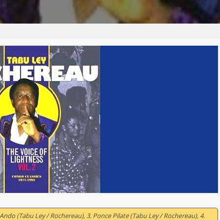
 Ando (Tabu Ley / Rochereau), 3. Ponce Pilate (Tabu Ley / Rochereau), 4.