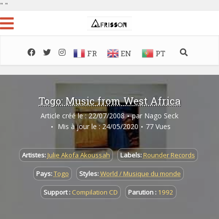
"
"
FR
EN
PT
Togo: Music from West Africa
Article créé le : 22/07/2008
par
Nago Seck
Mis à jour le : 24/05/2020
77 Vues
Artistes:
Julie Akofa Akoussah
Labels:
Rounder Records
Pays:
Togo
Styles:
World / Musique du monde
Support :
Compilation CD
Parution :
1992