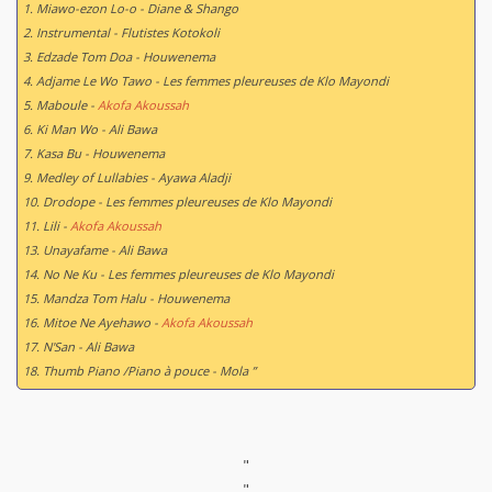
1. Miawo-ezon Lo-o - Diane & Shango
2. Instrumental - Flutistes Kotokoli
3. Edzade Tom Doa - Houwenema
4. Adjame Le Wo Tawo - Les femmes pleureuses de Klo Mayondi
5. Maboule -
Akofa Akoussah
6. Ki Man Wo - Ali Bawa
7. Kasa Bu - Houwenema
9. Medley of Lullabies - Ayawa Aladji
10. Drodope - Les femmes pleureuses de Klo Mayondi
11. Lili -
Akofa Akoussah
13. Unayafame - Ali Bawa
14. No Ne Ku - Les femmes pleureuses de Klo Mayondi
15. Mandza Tom Halu - Houwenema
16. Mitoe Ne Ayehawo -
Akofa Akoussah
17. N'San - Ali Bawa
18. Thumb Piano /Piano à pouce - Mola ”
"
"