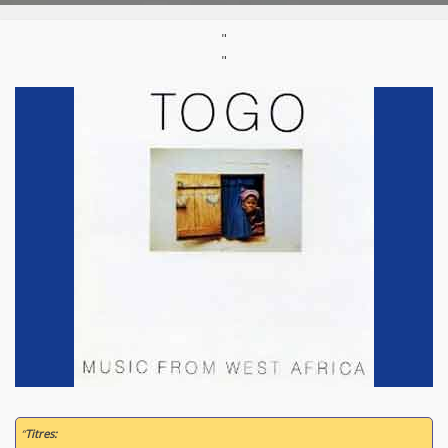
"
"
“
Titres: