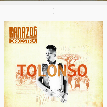
Styles:
Afro-blues
,
Afro-fusion/afrobeats
,
Afro-jazz
,
"
Musique mandingue
"
Parution :
29/03/2019
Support :
CD