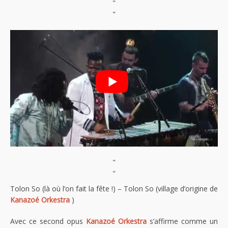
"
"
"
"
Tolon So (là où l’on fait la fête !) – Tolon So (village d’origine de
Kanazoé Orkestra
)
Avec ce second opus
Kanazoé Orkestra
s’affirme comme un