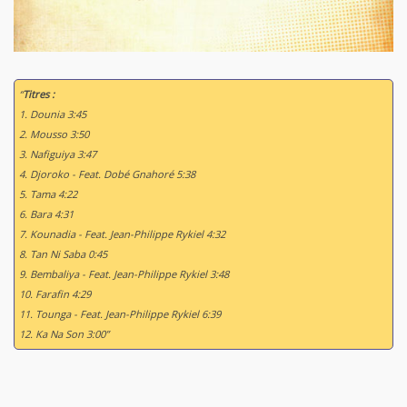
“
Titres :
1. Dounia 3:45
2. Mousso 3:50
3. Nafiguiya 3:47
4. Djoroko - Feat. Dobé Gnahoré 5:38
5. Tama 4:22
6. Bara 4:31
7. Kounadia - Feat. Jean-Philippe Rykiel 4:32
8. Tan Ni Saba 0:45
9. Bembaliya - Feat. Jean-Philippe Rykiel 3:48
10. Farafin 4:29
11. Tounga - Feat. Jean-Philippe Rykiel 6:39
12. Ka Na Son 3:00”