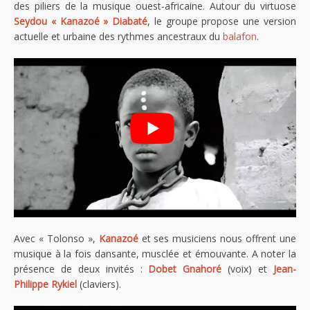
des piliers de la musique ouest-africaine. Autour du virtuose
Seydou « Kanazoé » Diabaté
, le groupe propose une version
actuelle et urbaine des rythmes ancestraux du
balafon
.
Avec « Tolonso »,
Kanazoé
et ses musiciens nous offrent une
musique à la fois dansante, musclée et émouvante. A noter la
présence de deux invités :
Dobet Gnahoré
(voix) et
Jean-
Philippe Rykiel
(claviers).