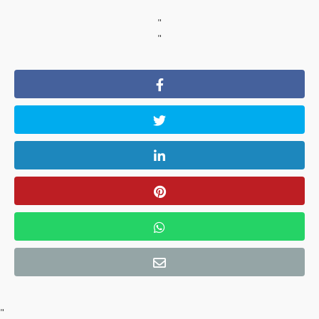
"
"
"