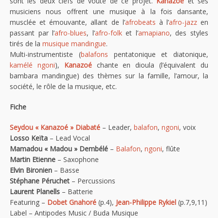
sont les deux clefs de voûte de ce projet.
Kanazoé
et ses
musiciens nous offrent une musique à la fois dansante,
musclée et émouvante, allant de l’
afrobeats
à l’
afro-jazz
en
passant par l’
afro-blues
, l’
afro-folk
et l’
amapiano
, des styles
tirés de la
musique mandingue
.
Multi-instrumentiste (
balafons
pentatonique et diatonique,
kamélé ngoni
),
Kanazoé
chante en dioula (l’équivalent du
bambara mandingue) des thèmes sur la famille, l’amour, la
société, le rôle de la musique, etc.
Fiche
Seydou « Kanazoé » Diabaté
– Leader,
balafon
,
ngoni
, voix
Losso Keïta
– Lead Vocal
Mamadou « Madou » Dembélé
–
Balafon
,
ngoni
, flûte
Martin Etienne
– Saxophone
Elvin Bironien
– Basse
Stéphane Péruchet
– Percussions
Laurent Planells
– Batterie
Featuring –
Dobet Gnahoré
(p.4),
Jean-Philippe Rykiel
(p.7,9,11)
Label – Antipodes Music / Buda Musique