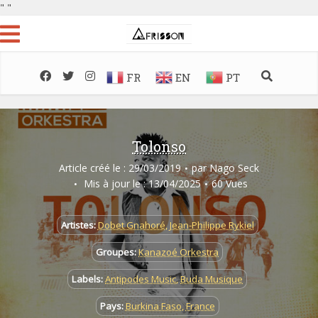
"
"
FR
EN
PT
Tolonso
Article créé le : 29/03/2019
par
Nago Seck
Mis à jour le : 13/04/2025
60 Vues
Artistes:
Dobet Gnahoré
,
Jean-Philippe Rykiel
Groupes:
Kanazoé Orkestra
Labels:
Antipodes Music
,
Buda Musique
Pays:
Burkina Faso
,
France