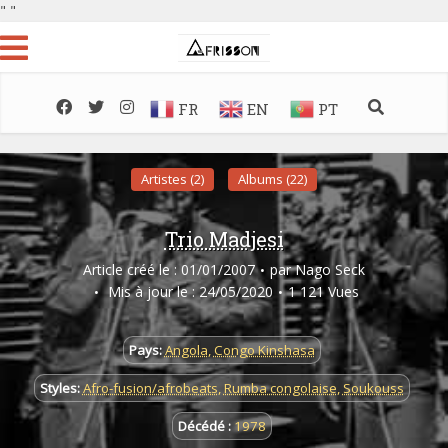
"
"
FR
EN
PT
Artistes (2)
Albums (22)
Trio Madjesi
Article créé le : 01/01/2007
par
Nago Seck
Mis à jour le : 24/05/2020
1 121 Vues
Pays:
Angola
,
Congo Kinshasa
Styles:
Afro-fusion/afrobeats
,
Rumba congolaise
,
Soukouss
Décédé :
1978