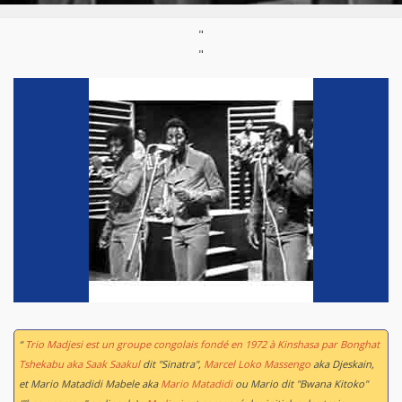
"
"
“
Trio Madjesi est un groupe congolais fondé en 1972 à Kinshasa par Bonghat
Tshekabu aka Saak Saakul
dit "Sinatra",
Marcel Loko Massengo
aka Djeskain,
et Mario Matadidi Mabele aka
Mario Matadidi
ou Mario dit "Bwana Kitoko"