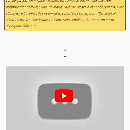
("beau garçon" en lingala) -
Madjesi
est composé des initiales des trois
membres fondateurs : "Ma" de Mario, "dje" de Djeskain et "si" de Sinatra. Avec
l'Orchestre Sosoliso, ils ont enregistré plusieurs tubes, dont "Benadioko",
"Feza", "Luzolo", "Sex Madjesi", "Camarade ekufaka", "Butteur", ou encore
"Longoma Olive"…”
"
"