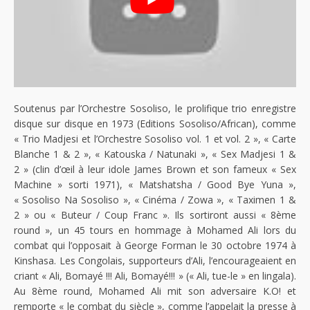
Soutenus par l’Orchestre Sosoliso, le prolifique trio enregistre
disque sur disque en 1973 (Editions Sosoliso/African), comme
« Trio Madjesi et l’Orchestre Sosoliso vol. 1 et vol. 2 », « Carte
Blanche 1 & 2 », « Katouska / Natunaki », « Sex Madjesi 1 &
2 » (clin d’œil à leur idole James Brown et son fameux « Sex
Machine » sorti 1971), « Matshatsha / Good Bye Yuna »,
« Sosoliso Na Sosoliso », « Cinéma / Zowa », « Taximen 1 &
2 » ou « Buteur / Coup Franc ». Ils sortiront aussi « 8ème
round », un 45 tours en hommage à Mohamed Ali lors du
combat qui l’opposait à George Forman le 30 octobre 1974 à
Kinshasa. Les Congolais, supporteurs d’Ali, l’encourageaient en
criant « Ali, Bomayé !!! Ali, Bomayé!!! » (« Ali, tue-le » en lingala).
Au 8ème round, Mohamed Ali mit son adversaire K.O! et
remporte « le combat du siècle », comme l’appelait la presse à