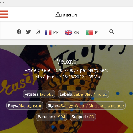
"
"
FR
EN
PT
Velono
Article créé le : 15/05/2007
par
Nago Seck
Mis à jour le : 26/08/2022
35 Vues
Artistes:
Jaojoby
Labels:
Label Bleu / Indigo
Pays:
Madagascar
Styles:
Salegy
,
World / Musique du monde
Parution :
1994
Support :
CD