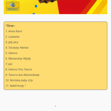
“
Titres :
1. Amia Rano
2. Laidama
3. Jaly Jery
4. Taratasy Maitso
5. Velono
6. Mananatsy Mijaly
7. Jao
8. Velono Firy Taono
9. Tanora Aza Manambady
10. Nintsika Jiaby Iz'ty
11. Ndeh'hody ”
"