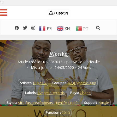
"
"
FR
EN
PT
Wonko
Article créé le : 02/08/2013
par
Sylvie Clerfeuille
Mis à jour le : 24/05/2020
24 Vues
Artistes:
Duke D2
Groupes:
D2 (Dynamic Duo)
Labels:
Dynamic Records
Pays:
Ghana
Styles:
Afro-fusion/afrobeats
,
Highlife
,
Hiplife
Support :
Single
Parution :
2013