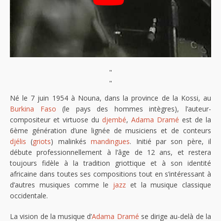
"
"
Né le 7 juin 1954 à Nouna, dans la province de la Kossi, au
Burkina Faso
(le pays des hommes intègres), l’auteur-
compositeur et virtuose du
djembé
,
Adama Dramé
est de la
6ème génération d’une lignée de musiciens et de conteurs
djélis
(
griots
) malinkés
mandingues
. Initié par son père, il
débute professionnellement à l’âge de 12 ans, et restera
toujours fidèle à la tradition griottique et à son identité
africaine dans toutes ses compositions tout en s’intéressant à
d’autres musiques comme le
jazz
et la musique classique
occidentale.
La vision de la musique d’
Adama Dramé
se dirige au-delà de la