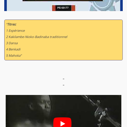
“
Titres:
1 Expérience
2 Kakilambe-Nioko-Badinaba traditionnel
3 Dansa
4 Benkadi
5 Mahoka”
"
"