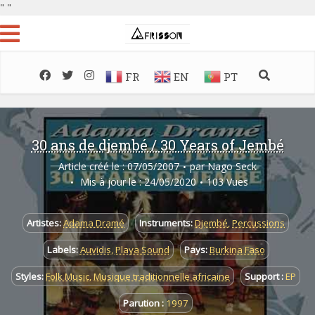
"
"
FR
EN
PT
30 ans de djembé / 30 Years of Jembé
Article créé le : 07/05/2007
par
Nago Seck
Mis à jour le : 24/05/2020
103 Vues
Artistes:
Adama Dramé
Instruments:
Djembé
,
Percussions
Labels:
Auvidis
,
Playa Sound
Pays:
Burkina Faso
Styles:
Folk Music
,
Musique traditionnelle africaine
Support :
EP
Parution :
1997