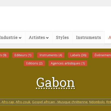
Industrie
Artistes
Styles
Instruments
A
s (9)
Editeurs (1)
Instruments (4)
Labels (36)
Événements
Editions (2)
Agences artistiques (1)
Gabon
,
Afro-rap
,
Afro-zouk
,
Gospel africain - Musique chrétienne
,
Ndombolo
,
Rn