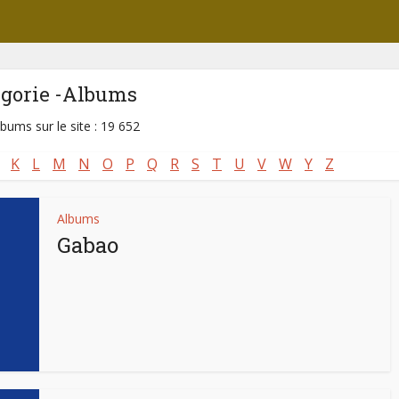
égorie -Albums
lbums sur le site : 19 652
K
L
M
N
O
P
Q
R
S
T
U
V
W
Y
Z
Albums
Gabao