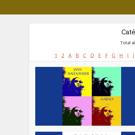
Cat
Total a
1
2
A
B
C
D
E
F
G
H
I
J