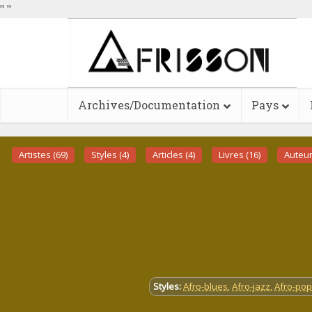
"
"
Archives/Documentation
Pays
Artistes (69)
Styles (4)
Articles (4)
Livres (16)
Auteur
Styles:
Afro-blues
,
Afro-jazz
,
Afro-pop