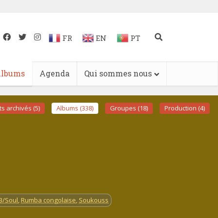
FR
EN
PT
lbums
Agenda
Qui sommes nous
 archivés (5)
Albums (338)
Groupes (18)
Production (4)
B/Soul
,
Rumba congolaise
,
Soukouss