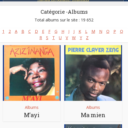
Catégorie -Albums
Total albums sur le site : 19 652
1
2
A
B
C
D
E
F
G
H
I
J
K
L
M
N
O
P
Q
R
S
T
U
V
W
Y
Z
Albums
Albums
M’ayi
Ma mien