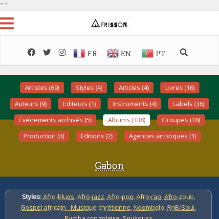
"
"
FR
EN
PT
Artistes (69)
Styles (4)
Articles (4)
Livres (16)
Auteurs (9)
Editeurs (1)
Instruments (4)
Labels (36)
Événements archivés (5)
Albums (338)
Groupes (18)
Production (4)
Editions (2)
Agences artistiques (1)
Gabon
Styles:
Afro-blues
,
Afro-jazz
,
Afro-pop
,
Afro-rap
,
Afro-zouk
,
Gospel africain - Musique chrétienne
,
Ndombolo
,
RnB/Soul
,
Rumba congolaise
,
Soukouss