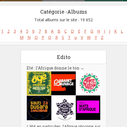
Zoblazo
,
Zouglou
Catégorie -Albums
Total albums sur le site : 19 652
1
2
3
4
5
6
7
8
A
B
C
D
E
F
G
H
I
J
K
L
M
N
O
P
Q
R
S
T
u
V
W
Y
Z
Edito
Eté : l’Afrique donne le ton
→
L'été en particulier, l'Afrique résonne sur