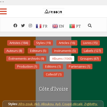
"
"
FR
EN
PT
Artistes (184)
Styles (19)
Articles (16)
Livres (15)
Auteurs (8)
Editeurs (5)
Instruments (5)
Labels (127)
Événements archivés (9)
Albums (1043)
Groupes (67)
Production (1)
Editions (1)
Partenaires (1)
Collectif (1)
Côte d’Ivoire
Styles:
Afro-zouk
,
Akô
,
Alloukou
,
Ayô
,
Coupé-décalé
,
Ziglibithy
,