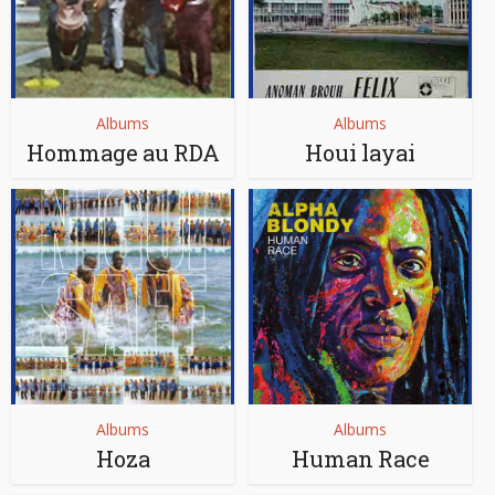
Albums
Albums
Hommage au RDA
Houi layai
Albums
Albums
Hoza
Human Race