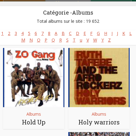
Zoblazo
,
Zouglou
Catégorie -Albums
Total albums sur le site : 19 652
1
2
3
4
5
6
7
8
A
B
C
D
E
F
G
H
I
J
K
L
M
N
O
P
Q
R
S
T
u
V
W
Y
Z
Albums
Albums
Hold Up
Holy warriors