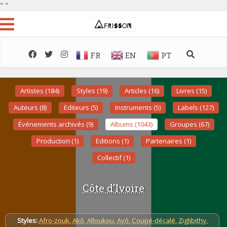
"
"
FR
EN
PT
Artistes (184)
Styles (19)
Articles (16)
Livres (15)
Auteurs (8)
Editeurs (5)
Instruments (5)
Labels (127)
Événements archivés (9)
Albums (1043)
Groupes (67)
Production (1)
Editions (1)
Partenaires (1)
Collectif (1)
Côte d’Ivoire
Styles:
Afro-zouk
,
Akô
,
Alloukou
,
Ayô
,
Coupé-décalé
,
Ziglibithy
,