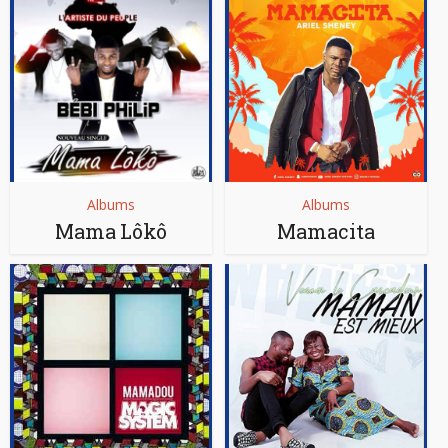
Albums
Albums
Mama Lôkô
Mamacita