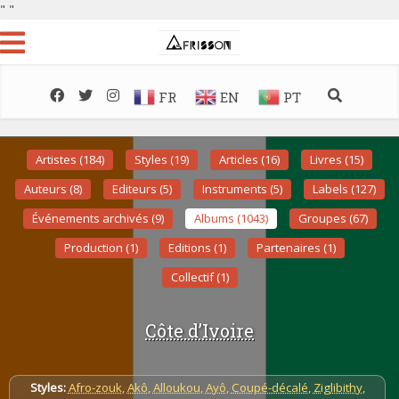
"
"
FR
EN
PT
Artistes (184)
Styles (19)
Articles (16)
Livres (15)
Auteurs (8)
Editeurs (5)
Instruments (5)
Labels (127)
Événements archivés (9)
Albums (1043)
Groupes (67)
Production (1)
Editions (1)
Partenaires (1)
Collectif (1)
Côte d’Ivoire
Styles:
Afro-zouk
,
Akô
,
Alloukou
,
Ayô
,
Coupé-décalé
,
Ziglibithy
,