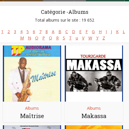
Zoblazo
,
Zouglou
Catégorie -Albums
Total albums sur le site : 19 652
1
2
3
4
5
6
7
8
A
B
C
D
E
F
G
H
I
J
K
L
M
N
O
P
Q
R
S
T
u
V
W
Y
Z
Albums
Albums
Maîtrise
Makassa