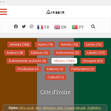
"
"
FR
EN
PT
Artistes (184)
Styles (19)
Articles (16)
Livres (15)
Auteurs (8)
Editeurs (5)
Instruments (5)
Labels (127)
Événements archivés (9)
Albums (1043)
Groupes (67)
Production (1)
Editions (1)
Partenaires (1)
Collectif (1)
Côte d’Ivoire
Styles:
Afro-zouk
,
Akô
,
Alloukou
,
Ayô
,
Coupé-décalé
,
Ziglibithy
,