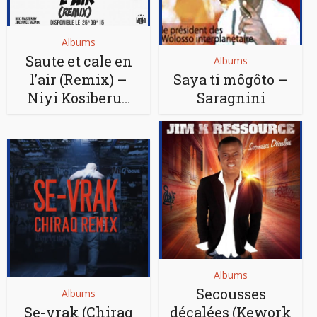
Albums
Saute et cale en
Albums
l’air (Remix) –
Saya ti môgôto –
Niyi Kosiberu…
Saragnini
Albums
Secousses
Albums
Se-vrak (Chiraq
décalées (Kework