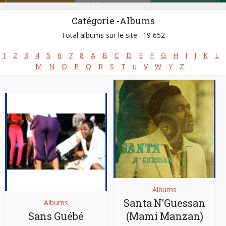
Zoblazo
,
Zouglou
Catégorie -Albums
Total albums sur le site : 19 652
1
2
3
4
5
6
7
8
A
B
C
D
E
F
G
H
I
J
K
L
M
N
O
P
Q
R
S
T
u
V
W
Y
Z
Albums
Santa N’Guessan
Albums
Sans Guébé
(Mami Manzan)