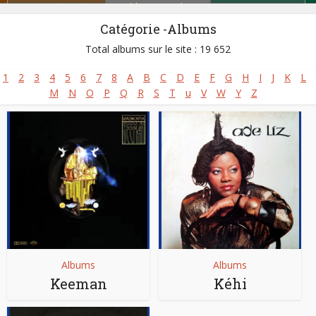
Zoblazo
,
Zouglou
Catégorie -Albums
Total albums sur le site : 19 652
1
2
3
4
5
6
7
8
A
B
C
D
E
F
G
H
I
J
K
L
M
N
O
P
Q
R
S
T
u
V
W
Y
Z
Albums
Albums
Keeman
Kéhi