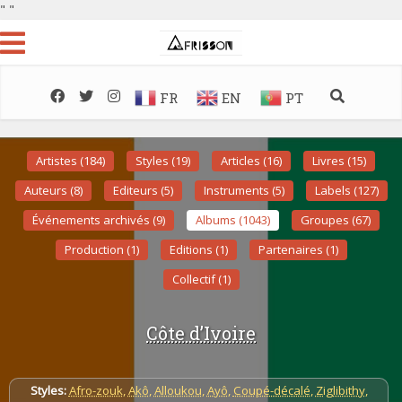
"
"
FR
EN
PT
Artistes (184)
Styles (19)
Articles (16)
Livres (15)
Auteurs (8)
Editeurs (5)
Instruments (5)
Labels (127)
Événements archivés (9)
Albums (1043)
Groupes (67)
Production (1)
Editions (1)
Partenaires (1)
Collectif (1)
Côte d’Ivoire
Styles:
Afro-zouk
,
Akô
,
Alloukou
,
Ayô
,
Coupé-décalé
,
Ziglibithy
,