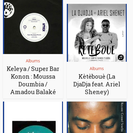
Albums
Keleya / Super Bar
Albums
Konon : Moussa
Kètèbouè (La
Doumbia /
DjaDja feat. Ariel
Amadou Balaké
Sheney)