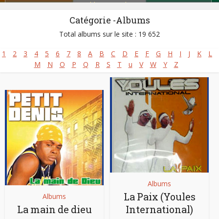
Zoblazo
,
Zouglou
Catégorie -Albums
Total albums sur le site : 19 652
1
2
3
4
5
6
7
8
A
B
C
D
E
F
G
H
I
J
K
L
M
N
O
P
Q
R
S
T
u
V
W
Y
Z
Albums
La Paix (Youles
Albums
La main de dieu
International)