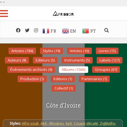
"
"
FR
EN
PT
Artistes (184)
Styles (19)
Articles (16)
Livres (15)
Auteurs (8)
Editeurs (5)
Instruments (5)
Labels (127)
Événements archivés (9)
Albums (1043)
Groupes (67)
Production (1)
Editions (1)
Partenaires (1)
Collectif (1)
Côte d’Ivoire
Styles:
Afro-zouk
,
Akô
,
Alloukou
,
Ayô
,
Coupé-décalé
,
Ziglibithy
,