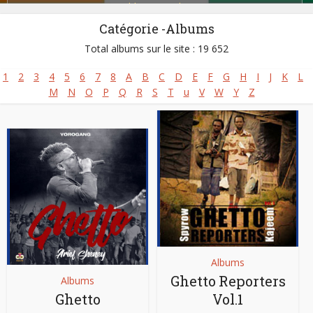
Zoblazo
,
Zouglou
Catégorie -Albums
Total albums sur le site : 19 652
1
2
3
4
5
6
7
8
A
B
C
D
E
F
G
H
I
J
K
L
M
N
O
P
Q
R
S
T
u
V
W
Y
Z
Albums
Ghetto Reporters
Albums
Ghetto
Vol.1