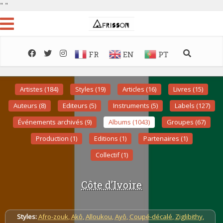
"
"
FR
EN
PT
Artistes (184)
Styles (19)
Articles (16)
Livres (15)
Auteurs (8)
Editeurs (5)
Instruments (5)
Labels (127)
Événements archivés (9)
Albums (1043)
Groupes (67)
Production (1)
Editions (1)
Partenaires (1)
Collectif (1)
Côte d’Ivoire
Styles:
Afro-zouk
,
Akô
,
Alloukou
,
Ayô
,
Coupé-décalé
,
Ziglibithy
,