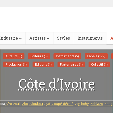
Industrie
Artistes
Styles
Instruments
A
Auteurs (8)
Editeurs (5)
Instruments (5)
Labels (127)
Production (1)
Editions (1)
Partenaires (1)
Collectif (1)
Côte d’Ivoire
les:
Afro-zouk
,
Akô
,
Alloukou
,
Ayô
,
Coupé-décalé
,
Ziglibithy
,
Zoblazo
,
Zoug