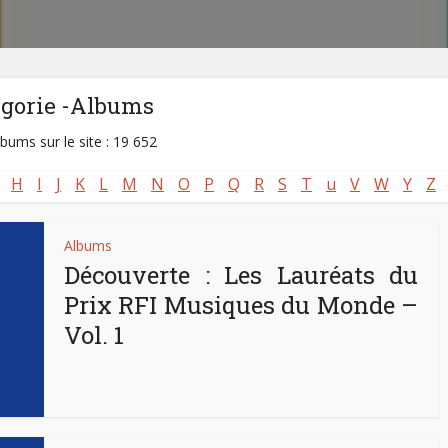
égorie -Albums
lbums sur le site : 19 652
H
I
J
K
L
M
N
O
P
Q
R
S
T
u
V
W
Y
Z
Albums
Découverte : Les Lauréats du
Prix RFI Musiques du Monde –
Vol. 1