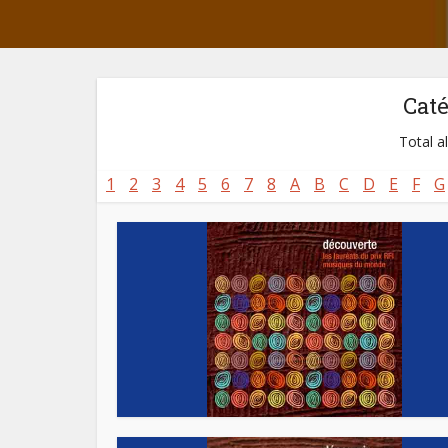
Cat
Total a
1
2
3
4
5
6
7
8
A
B
C
D
E
F
G