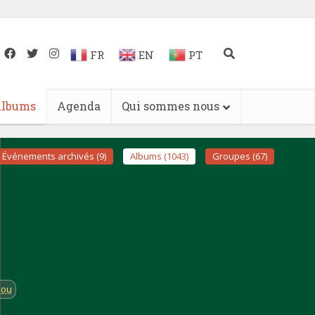
FR
EN
PT
lbums
Agenda
Qui sommes nous
Événements archivés (9)
Albums (1043)
Groupes (67)
lou