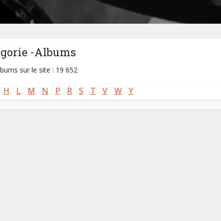
égorie -Albums
lbums sur le site : 19 652
H
L
M
N
P
R
S
T
V
W
Y