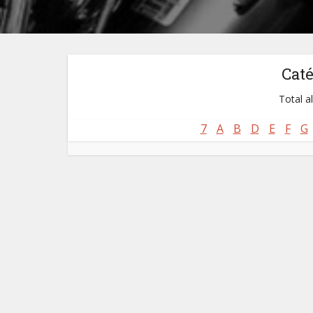
Cat
Total a
7
A
B
D
E
F
G