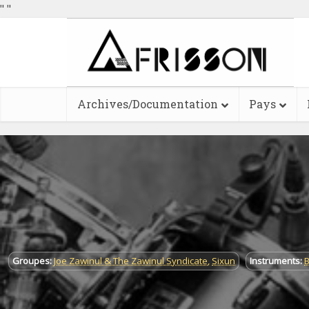
"
"
Archives/Documentation
Pays
Groupes:
Joe Zawinul & The Zawinul Syndicate
,
Sixun
Instruments:
B