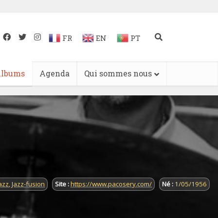
FR
EN
PT
lbums
Agenda
Qui sommes nous
azz
,
Jazz-fusion
Site :
https://www.pacosery.com/
Né :
1/05/1956