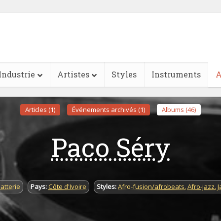
Industrie
Artistes
Styles
Instruments
A
Articles (1)
Événements archivés (1)
Albums (46)
Paco Séry
atterie
Pays:
Côte d'Ivoire
Styles:
Afro-fusion/afrobeats
,
Afro-jazz
,
J