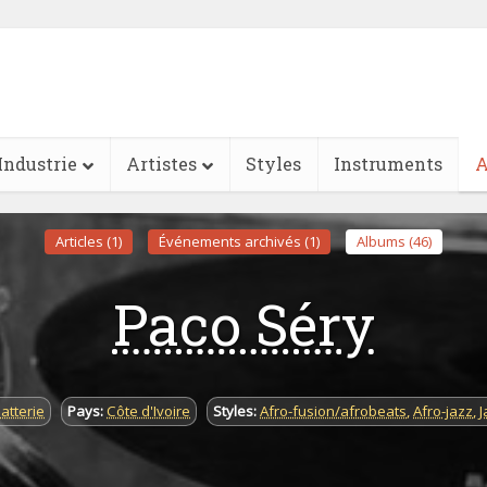
Industrie
Artistes
Styles
Instruments
A
Articles (1)
Événements archivés (1)
Albums (46)
Paco Séry
atterie
Pays:
Côte d'Ivoire
Styles:
Afro-fusion/afrobeats
,
Afro-jazz
,
J