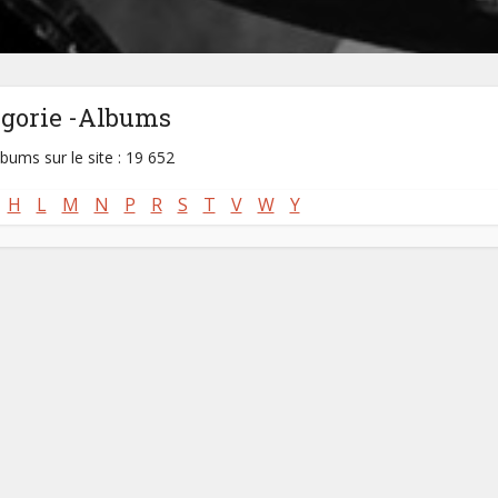
égorie -Albums
lbums sur le site : 19 652
H
L
M
N
P
R
S
T
V
W
Y