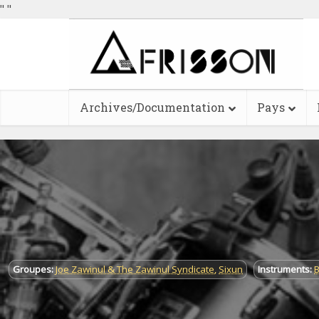
"
"
Archives/Documentation
Pays
Groupes:
Joe Zawinul & The Zawinul Syndicate
,
Sixun
Instruments:
B