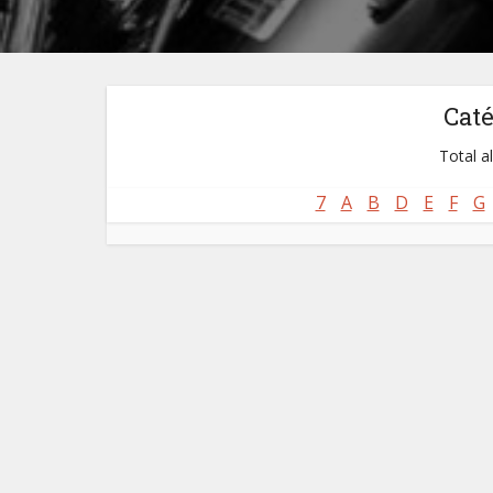
Cat
Total a
7
A
B
D
E
F
G