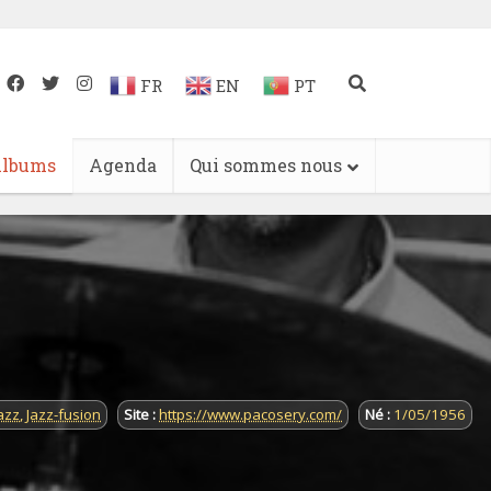
FR
EN
PT
lbums
Agenda
Qui sommes nous
azz
,
Jazz-fusion
Site :
https://www.pacosery.com/
Né :
1/05/1956