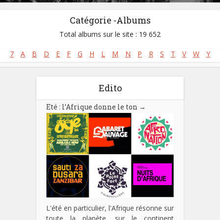
Catégorie -Albums
Total albums sur le site : 19 652
7
A
B
D
E
F
G
H
L
M
N
P
R
S
T
V
W
Y
Edito
Eté : l’Afrique donne le ton
→
L'été en particulier, l'Afrique résonne sur
toute la planète, sur le continent