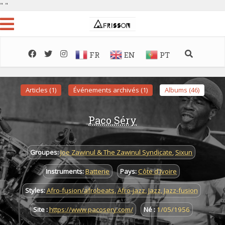
"
"
FR
EN
PT
Articles (1)
Événements archivés (1)
Albums (46)
Paco Séry
Groupes:
Joe Zawinul & The Zawinul Syndicate
,
Sixun
Instruments:
Batterie
Pays:
Côte d'Ivoire
Styles:
Afro-fusion/afrobeats
,
Afro-jazz
,
Jazz
,
Jazz-fusion
Site :
https://www.pacosery.com/
Né :
1/05/1956