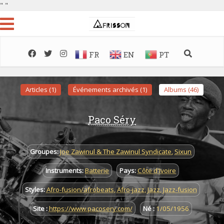
"
"
FR
EN
PT
Articles (1)
Événements archivés (1)
Albums (46)
Paco Séry
Groupes:
Joe Zawinul & The Zawinul Syndicate
,
Sixun
Instruments:
Batterie
Pays:
Côte d'Ivoire
Styles:
Afro-fusion/afrobeats
,
Afro-jazz
,
Jazz
,
Jazz-fusion
Site :
https://www.pacosery.com/
Né :
1/05/1956