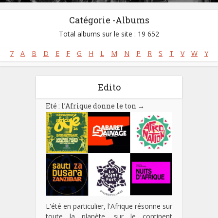
Catégorie -Albums
Total albums sur le site : 19 652
7
A
B
D
E
F
G
H
L
M
N
P
R
S
T
V
W
Y
Edito
Eté : l’Afrique donne le ton
→
L'été en particulier, l'Afrique résonne sur
toute la planète, sur le continent