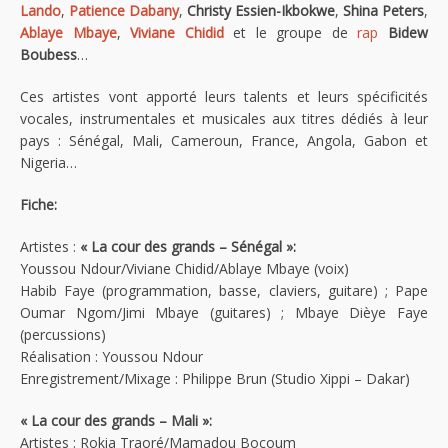
Lando
,
Patience Dabany
,
Christy Essien-Ikbokwe
,
Shina Peters
,
Ablaye Mbaye
,
Viviane Chidid
et le groupe de
rap
Bidew
Boubess
…
Ces artistes vont apporté leurs talents et leurs spécificités
vocales, instrumentales et musicales aux titres dédiés à leur
pays : Sénégal, Mali, Cameroun, France, Angola, Gabon et
Nigeria…
Fiche:
Artistes :
« La cour des grands – Sénégal »:
Youssou Ndour/Viviane Chidid/Ablaye Mbaye (voix)
Habib Faye (programmation, basse, claviers, guitare) ; Pape
Oumar Ngom/Jimi Mbaye (guitares) ; Mbaye Dièye Faye
(percussions)
Réalisation : Youssou Ndour
Enregistrement/Mixage : Philippe Brun (Studio Xippi – Dakar)
« La cour des grands – Mali »:
Artistes : Rokia Traoré/Mamadou Bocoum