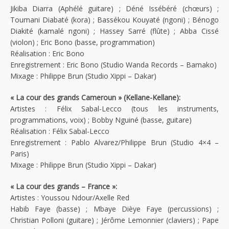
Jikiba Diarra (Aphélé guitare) ; Déné Issébéré (chœurs) ;
Toumani Diabaté (kora) ; Bassékou Kouyaté (ngoni) ; Bénogo
Diakité (kamalé ngoni) ; Hassey Sarré (flûte) ; Abba Cissé
(violon) ; Eric Bono (basse, programmation)
Réalisation : Eric Bono
Enregistrement : Eric Bono (Studio Wanda Records – Bamako)
Mixage : Philippe Brun (Studio Xippi – Dakar)
« La cour des grands Cameroun » (Kellane-Kellane):
Artistes : Félix Sabal-Lecco (tous les instruments,
programmations, voix) ; Bobby Nguiné (basse, guitare)
Réalisation : Félix Sabal-Lecco
Enregistrement : Pablo Alvarez/Philippe Brun (Studio 4×4 –
Paris)
Mixage : Philippe Brun (Studio Xippi – Dakar)
« La cour des grands – France »:
Artistes : Youssou Ndour/Axelle Red
Habib Faye (basse) ; Mbaye Dièye Faye (percussions) ;
Christian Polloni (guitare) ; Jérôme Lemonnier (claviers) ; Pape