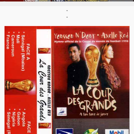
Styles:
Afro-pop
,
Afro-rap
,
Mbalax
,
Rap/Hip hop
,
"
World / Musique du monde
"
Support :
K7/Cassette
Parution :
1998