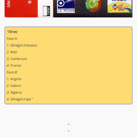
“
Titres:
Face A:
1. Sénégal (mbalax)
2. Mali
3. Cameroun
4. France
Face B:
1. Angola
2. Gabon
3. Nigeria
4. Sénégal (rap) ”
"
"