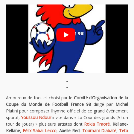
"
"
Amoureux de foot et choisi par le
Comité d’Organisation de la
Coupe du Monde de Football France 98
dirigé par
Michel
Platini
pour composer l’hymne officiel de ce grand événement
sportif,
Youssou Ndour
invite dans « La Cour des grands (A ton
tour de jouer) » plusieurs artistes dont
Rokia Traoré
,
Kellane-
Kellane
,
Félix Sabal-Lecco
,
Axelle Red
,
Toumani Diabaté
,
Teta