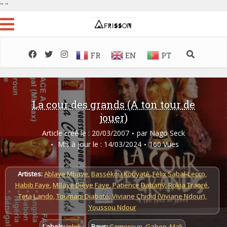
"
"
FR
EN
PT
La cour des grands (A ton tour de
jouer)
Article créé le : 20/03/2007
par
Nago Seck
Mis à jour le : 14/03/2024
160 Vues
Artistes:
Ablaye Mbaye
,
Bassékou Kouyaté
,
Félix Sabal-Lecco
,
Habib Faye
,
MBaye Dièye Faye
,
Patience Dabany
,
Rokia Traoré
,
Teta Lando
,
Toumani Diabaté
,
Viviane Chidid (Viviane Ndour)
,
Youssou Ndour
Labels:
Jololi
Pays:
Cameroun
,
Gabon
,
Mali