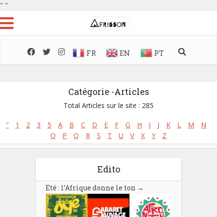
"
"
FR
EN
PT
Catégorie -Articles
Total Articles sur le site : 285
"
1
2
3
5
A
B
C
D
E
F
G
H
I
J
K
L
M
N
O
P
Q
R
S
T
U
V
X
Y
Z
Edito
Eté : l’Afrique donne le ton
→