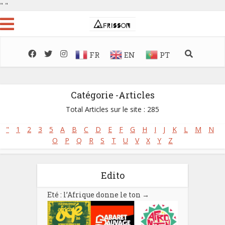
"
"
FR
EN
PT
Catégorie -Articles
Total Articles sur le site : 285
"
1
2
3
5
A
B
C
D
E
F
G
H
I
J
K
L
M
N
O
P
Q
R
S
T
U
V
X
Y
Z
Edito
Eté : l’Afrique donne le ton
→