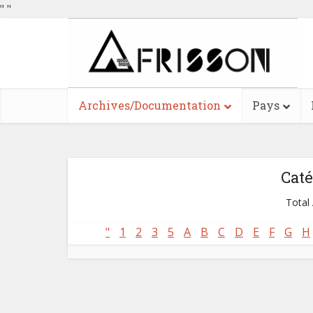
"
"
Archives/Documentation
Pays
Caté
Total 
"
1
2
3
5
A
B
C
D
E
F
G
H