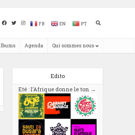
FR
EN
PT
lbums
Agenda
Qui sommes nous
Edito
Eté : l’Afrique donne le ton
→