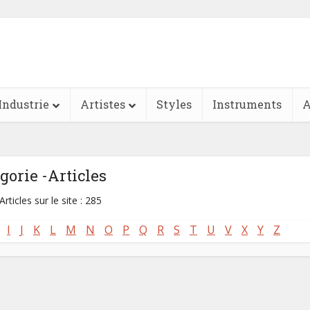
Industrie
Artistes
Styles
Instruments
A
gorie -Articles
Articles sur le site : 285
I
J
K
L
M
N
O
P
Q
R
S
T
U
V
X
Y
Z