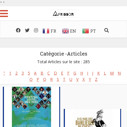
"
"
FR
EN
PT
Catégorie -Articles
Total Articles sur le site : 285
"
1
2
3
5
A
B
C
D
E
F
G
H
I
J
K
L
M
N
O
P
Q
R
S
T
U
V
X
Y
Z