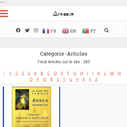
"
"
FR
EN
PT
Catégorie -Articles
Total Articles sur le site : 285
"
1
2
3
5
A
B
C
D
E
F
G
H
I
J
K
L
M
N
O
P
Q
R
S
T
U
V
X
Y
Z