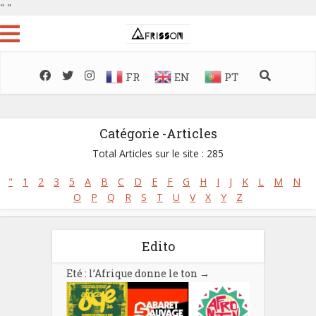
"
"
FR
EN
PT
Catégorie -Articles
Total Articles sur le site : 285
"
1
2
3
5
A
B
C
D
E
F
G
H
I
J
K
L
M
N
O
P
Q
R
S
T
U
V
X
Y
Z
Edito
Eté : l’Afrique donne le ton
→