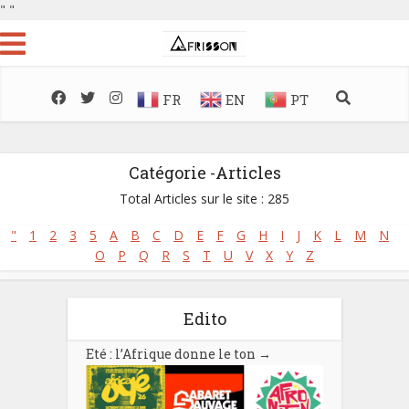
"
"
FR
EN
PT
Catégorie -Articles
Total Articles sur le site : 285
"
1
2
3
5
A
B
C
D
E
F
G
H
I
J
K
L
M
N
O
P
Q
R
S
T
U
V
X
Y
Z
Edito
Eté : l’Afrique donne le ton
→