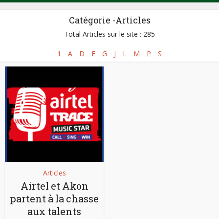
Catégorie -Articles
Total Articles sur le site : 285
1
A
D
F
G
J
L
M
P
S
Articles
Airtel et Akon
partent à la chasse
aux talents