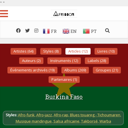
"
"
FR
EN
PT
Artistes (64)
Styles (8)
Articles (12)
Livres (10)
Auteurs (2)
Instruments (12)
Labels (28)
Événements archivés (19)
Albums (269)
Groupes (21)
Partenaires (1)
Burkina Faso
Styles:
Afro-funk
,
Afro-jazz
,
Afro-rap
,
Blues touareg - Tichoumaren
,
Musique mandingue
,
Salsa africaine
,
Takborsé
,
Warba