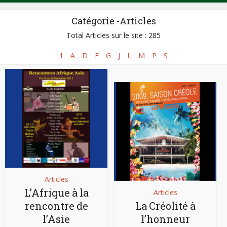
Catégorie -Articles
Total Articles sur le site : 285
1
A
D
F
G
J
L
M
P
S
Articles
L’Afrique à la
Articles
rencontre de
La Créolité à
l’Asie
l’honneur