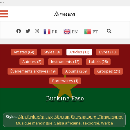
"
"
FR
EN
PT
Artistes (64)
Styles (8)
Articles (12)
Livres (10)
Auteurs (2)
Instruments (12)
Labels (28)
Événements archivés (19)
Albums (269)
Groupes (21)
Partenaires (1)
Burkina Faso
Styles:
Afro-funk
,
Afro-jazz
,
Afro-rap
,
Blues touareg - Tichoumaren
,
Musique mandingue
,
Salsa africaine
,
Takborsé
,
Warba