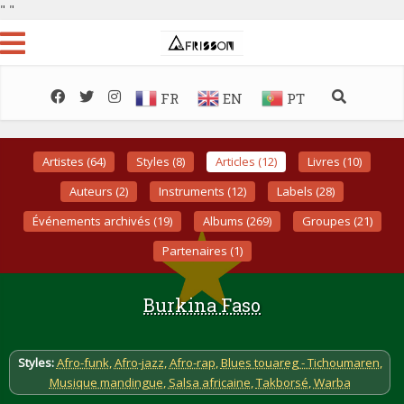
"
"
FR
EN
PT
Artistes (64)
Styles (8)
Articles (12)
Livres (10)
Auteurs (2)
Instruments (12)
Labels (28)
Événements archivés (19)
Albums (269)
Groupes (21)
Partenaires (1)
Burkina Faso
Styles:
Afro-funk
,
Afro-jazz
,
Afro-rap
,
Blues touareg - Tichoumaren
,
Musique mandingue
,
Salsa africaine
,
Takborsé
,
Warba