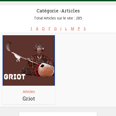
Catégorie -Articles
Total Articles sur le site : 285
1
A
D
F
G
J
L
M
P
S
Articles
Griot