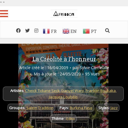
"
"
FR
EN
PT
La Créolité à l’honneur
Article créé le : 16/04/2009
par
Sylvie Clerfeuille
Mis à jour le : 24/05/2020
95 Vues
Artistes:
Cheick Tidiane Seck
,
Danyel Waro
,
Franklin Boukaka
,
Jacques Loubélo
Groupes:
Salem Tradition
Pays:
Burkina Faso
Styles:
Jazz
Thème :
Edito