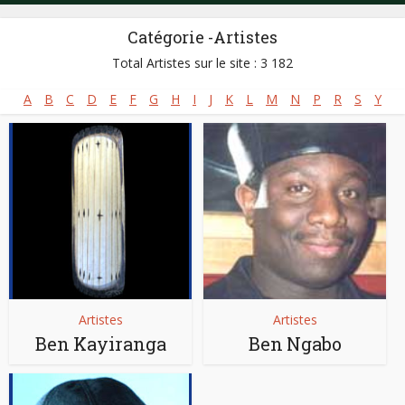
Catégorie -Artistes
Total Artistes sur le site : 3 182
A
B
C
D
E
F
G
H
I
J
K
L
M
N
P
R
S
Y
Artistes
Artistes
Ben Kayiranga
Ben Ngabo