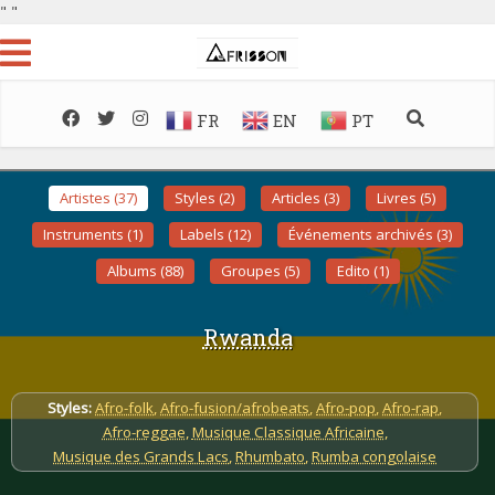
"
"
FR
EN
PT
Artistes (37)
Styles (2)
Articles (3)
Livres (5)
Instruments (1)
Labels (12)
Événements archivés (3)
Albums (88)
Groupes (5)
Edito (1)
Rwanda
Styles:
Afro-folk
,
Afro-fusion/afrobeats
,
Afro-pop
,
Afro-rap
,
Afro-reggae
,
Musique Classique Africaine
,
Musique des Grands Lacs
,
Rhumbato
,
Rumba congolaise