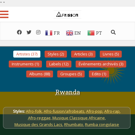
"
"
FR
EN
PT
Artistes (37)
Styles (2)
Articles (3)
Livres (5)
Instruments (1)
Labels (12)
Événements archivés (3)
Albums (88)
Groupes (5)
Edito (1)
Rwanda
Styles:
Afro-folk
,
Afro-fusion/afrobeats
,
Afro-pop
,
Afro-rap
,
Afro-reggae
,
Musique Classique Africaine
,
Musique des Grands Lacs
,
Rhumbato
,
Rumba congolaise