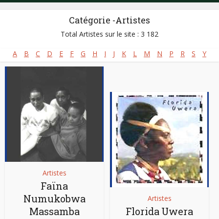
Catégorie -Artistes
Total Artistes sur le site : 3 182
A
B
C
D
E
F
G
H
I
J
K
L
M
N
P
R
S
Y
Artistes
Faïna
Numukobwa
Artistes
Massamba
Florida Uwera