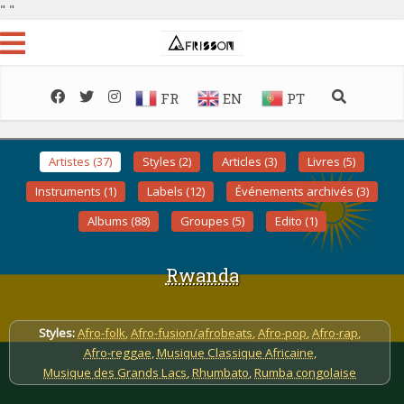
"
"
FR
EN
PT
Artistes (37)
Styles (2)
Articles (3)
Livres (5)
Instruments (1)
Labels (12)
Événements archivés (3)
Albums (88)
Groupes (5)
Edito (1)
Rwanda
Styles:
Afro-folk
,
Afro-fusion/afrobeats
,
Afro-pop
,
Afro-rap
,
Afro-reggae
,
Musique Classique Africaine
,
Musique des Grands Lacs
,
Rhumbato
,
Rumba congolaise