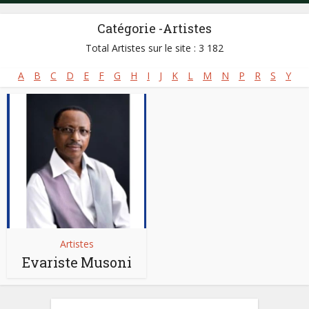
Catégorie -Artistes
Total Artistes sur le site : 3 182
A
B
C
D
E
F
G
H
I
J
K
L
M
N
P
R
S
Y
Artistes
Evariste Musoni