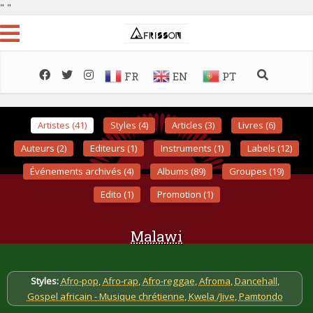
"
"
FR
EN
PT
Artistes (41)
Styles (4)
Articles (3)
Livres (6)
Auteurs (2)
Editeurs (1)
Instruments (1)
Labels (12)
Événements archivés (4)
Albums (89)
Groupes (19)
Edito (1)
Promotion (1)
Malawi
Styles:
Afro-pop
,
Afro-rap
,
Afro-reggae
,
Afroma
,
Dancehall
,
Gospel africain - Musique chrétienne
,
Kwela /Jive
,
Pamtondo