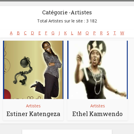
Catégorie -Artistes
Total Artistes sur le site : 3 182
A
B
C
D
E
F
G
J
K
L
M
O
P
R
S
T
W
Artistes
Artistes
Estiner Katengeza
Ethel Kamwendo