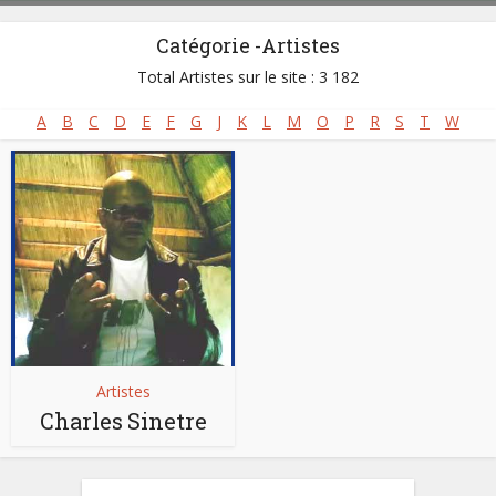
Catégorie -Artistes
Total Artistes sur le site : 3 182
A
B
C
D
E
F
G
J
K
L
M
O
P
R
S
T
W
Artistes
Charles Sinetre