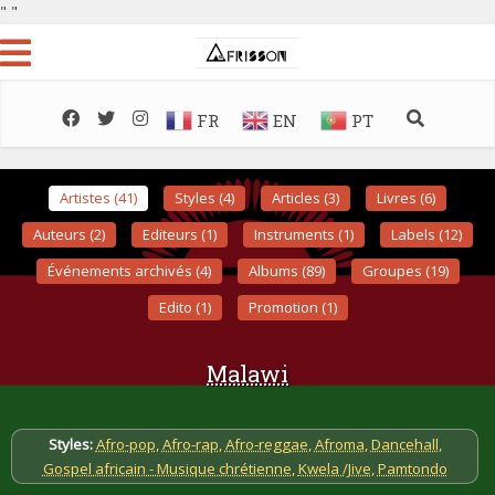
"
"
FR
EN
PT
Artistes (41)
Styles (4)
Articles (3)
Livres (6)
Auteurs (2)
Editeurs (1)
Instruments (1)
Labels (12)
Événements archivés (4)
Albums (89)
Groupes (19)
Edito (1)
Promotion (1)
Malawi
Styles:
Afro-pop
,
Afro-rap
,
Afro-reggae
,
Afroma
,
Dancehall
,
Gospel africain - Musique chrétienne
,
Kwela /Jive
,
Pamtondo