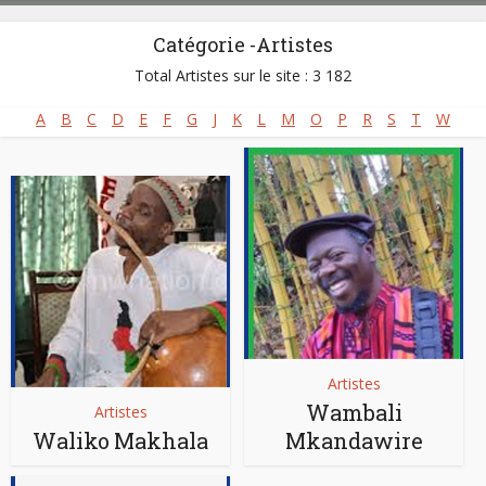
Catégorie -Artistes
Total Artistes sur le site : 3 182
A
B
C
D
E
F
G
J
K
L
M
O
P
R
S
T
W
Artistes
Wambali
Artistes
Waliko Makhala
Mkandawire