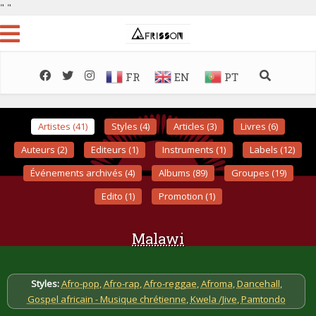
"
"
FR
EN
PT
Artistes (41)
Styles (4)
Articles (3)
Livres (6)
Auteurs (2)
Editeurs (1)
Instruments (1)
Labels (12)
Événements archivés (4)
Albums (89)
Groupes (19)
Edito (1)
Promotion (1)
Malawi
Styles:
Afro-pop
,
Afro-rap
,
Afro-reggae
,
Afroma
,
Dancehall
,
Gospel africain - Musique chrétienne
,
Kwela /Jive
,
Pamtondo