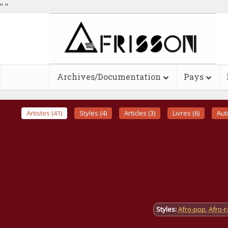
"
"
Archives/Documentation
Pays
Artistes (41)
Styles (4)
Articles (3)
Livres (6)
Aut
Styles:
Afro-pop
,
Afro-