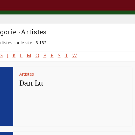
gorie -Artistes
rtistes sur le site : 3 182
G
J
K
L
M
O
P
R
S
T
W
Artistes
Dan Lu