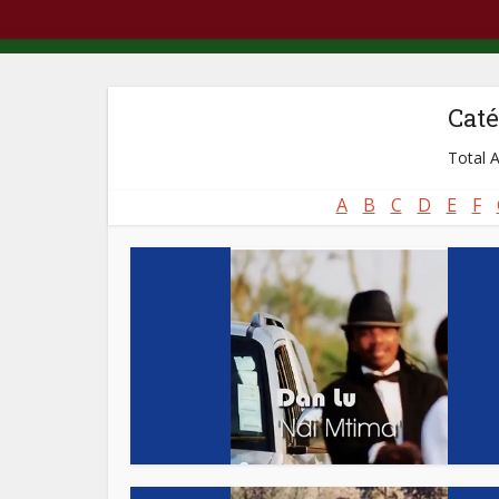
Caté
Total A
A
B
C
D
E
F