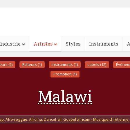
Industrie
Artistes
Styles
Instruments
A
eurs (2)
Editeurs (1)
Instruments (1)
Labels (12)
Événeme
Promotion (1)
Malawi
rap
,
Afro-reggae
,
Afroma
,
Dancehall
,
Gospel africain - Musique chrétienne
,