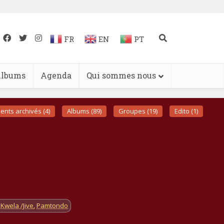
FR
EN
PT
lbums
Agenda
Qui sommes nous
nts archivés (4)
Albums (89)
Groupes (19)
Edito (1)
Kwela /Jive
,
Pamtondo