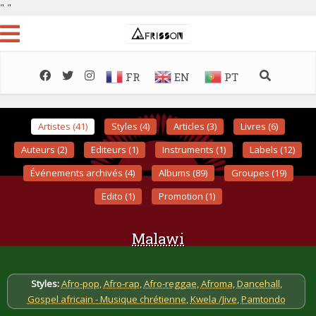
"
"
FR
EN
PT
Artistes (41)
Styles (4)
Articles (3)
Livres (6)
Auteurs (2)
Editeurs (1)
Instruments (1)
Labels (12)
Événements archivés (4)
Albums (89)
Groupes (19)
Edito (1)
Promotion (1)
Malawi
Styles:
Afro-pop
,
Afro-rap
,
Afro-reggae
,
Afroma
,
Dancehall
,
Gospel africain - Musique chrétienne
,
Kwela /Jive
,
Pamtondo