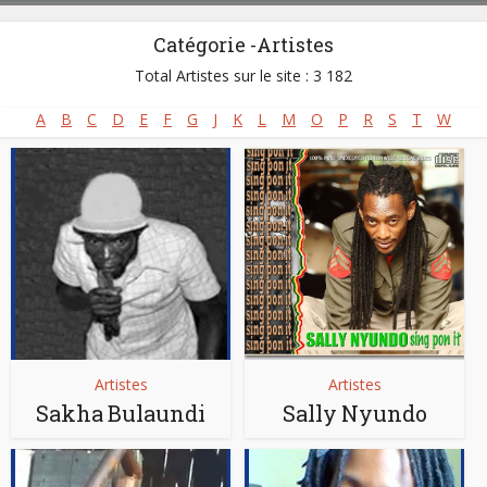
Catégorie -Artistes
Total Artistes sur le site : 3 182
A
B
C
D
E
F
G
J
K
L
M
O
P
R
S
T
W
Artistes
Artistes
Sakha Bulaundi
Sally Nyundo