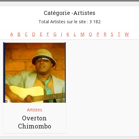
Catégorie -Artistes
Total Artistes sur le site : 3 182
A
B
C
D
E
F
G
J
K
L
M
O
P
R
S
T
W
Artistes
Overton
Chimombo