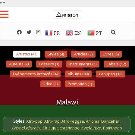
"
"
FR
EN
PT
Artistes (41)
Styles (4)
Articles (3)
Livres (6)
Auteurs (2)
Editeurs (1)
Instruments (1)
Labels (12)
Événements archivés (4)
Albums (89)
Groupes (19)
Edito (1)
Promotion (1)
Malawi
Styles:
Afro-pop
,
Afro-rap
,
Afro-reggae
,
Afroma
,
Dancehall
,
Gospel africain - Musique chrétienne
,
Kwela /Jive
,
Pamtondo