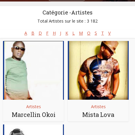
Catégorie -Artistes
Total Artistes sur le site : 3 182
A
B
D
F
H
J
K
L
M
O
S
T
V
Artistes
Artistes
Marcellin Okoi
Mista Lova