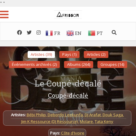
"
"
FR
EN
PT
Artistes (39)
Pays (1)
Articles (2)
Événements archivés (2)
Albums (264)
Groupes (14)
Le Coupé-décalé
Coupé-décalé
Artistes:
Bébi Philip
,
Debordo Leekunfa
,
DJ Arafat
,
Douk Saga
,
Jim K Ressource (DJ Ressource)
,
Molare
,
Tata Keny
Pays:
Côte d'Ivoire