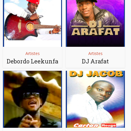
Artistes
Artistes
Debordo Leekunfa
DJ Arafat