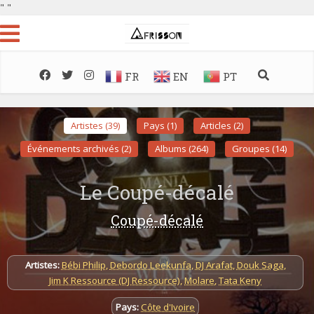
"
"
FR
EN
PT
Artistes (39)
Pays (1)
Articles (2)
Événements archivés (2)
Albums (264)
Groupes (14)
Le Coupé-décalé
Coupé-décalé
Artistes:
Bébi Philip
,
Debordo Leekunfa
,
DJ Arafat
,
Douk Saga
,
Jim K Ressource (DJ Ressource)
,
Molare
,
Tata Keny
Pays:
Côte d'Ivoire