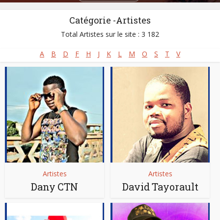
Catégorie -Artistes
Total Artistes sur le site : 3 182
A
B
D
F
H
J
K
L
M
O
S
T
V
Artistes
Artistes
Dany CTN
David Tayorault