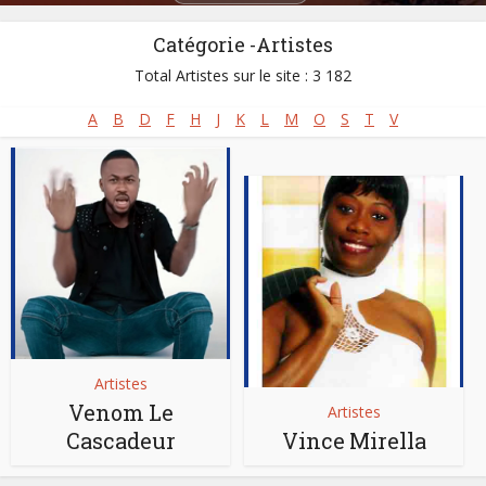
Catégorie -Artistes
Total Artistes sur le site : 3 182
A
B
D
F
H
J
K
L
M
O
S
T
V
Artistes
Venom Le
Artistes
Cascadeur
Vince Mirella