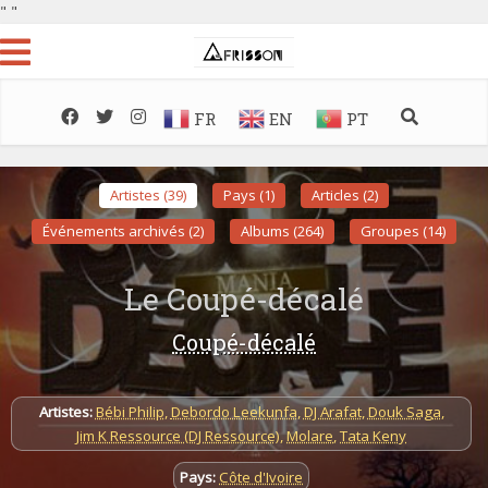
"
"
FR
EN
PT
Artistes (39)
Pays (1)
Articles (2)
Événements archivés (2)
Albums (264)
Groupes (14)
Le Coupé-décalé
Coupé-décalé
Artistes:
Bébi Philip
,
Debordo Leekunfa
,
DJ Arafat
,
Douk Saga
,
Jim K Ressource (DJ Ressource)
,
Molare
,
Tata Keny
Pays:
Côte d'Ivoire